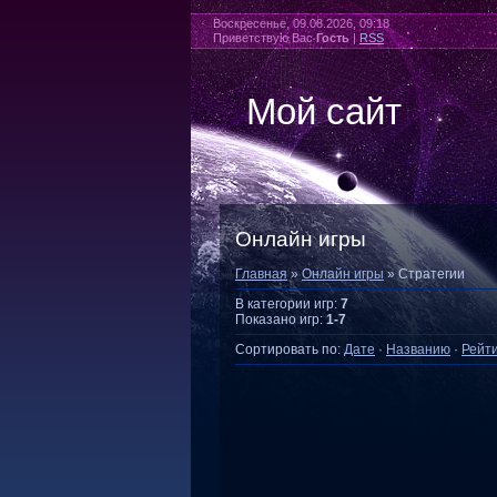
Воскресенье, 09.08.2026, 09:18
Приветствую Вас
Гость
|
RSS
Мой сайт
Онлайн игры
Главная
»
Онлайн игры
» Стратегии
В категории игр
:
7
Показано игр
:
1-7
Сортировать по
:
Дате
·
Названию
·
Рейти