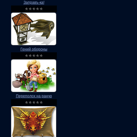
Заправъ-ка!
Гений обороны
Переполох на ранчо