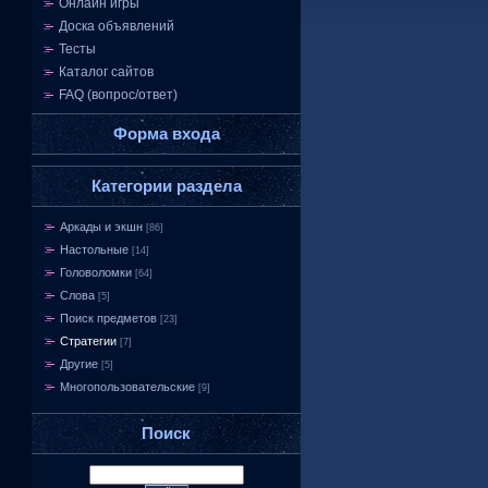
Онлайн игры
Доска объявлений
Тесты
Каталог сайтов
FAQ (вопрос/ответ)
Форма входа
Категории раздела
Аркады и экшн
[86]
Настольные
[14]
Головоломки
[64]
Слова
[5]
Поиск предметов
[23]
Стратегии
[7]
Другие
[5]
Многопользовательские
[9]
Поиск