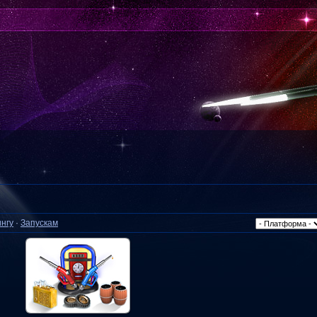
нгу
·
Запускам