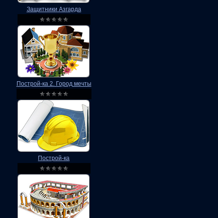
Защитники Азгарда
Построй-ка 2. Город мечты
Построй-ка