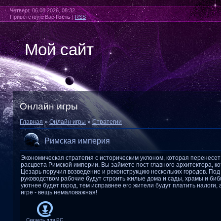
Четверг, 06.08.2026, 08:32
Приветствую Вас
Гость
|
RSS
Мой сайт
Онлайн игры
Главная
»
Онлайн игры
»
Стратегии
Римская империя
Экономическая стратегия с историческим уклоном, которая перенесет
расцвета Римской империи. Вы займете пост главного архитектора, к
Цезарь поручил возведение и реконструкцию нескольких городов. Под
руководством рабочие будут строить жилые дома и сады, храмы и биб
уютнее будет город, тем исправнее его жители будут платить налоги,
игре - вещь немаловажная!
Скачать для
PC