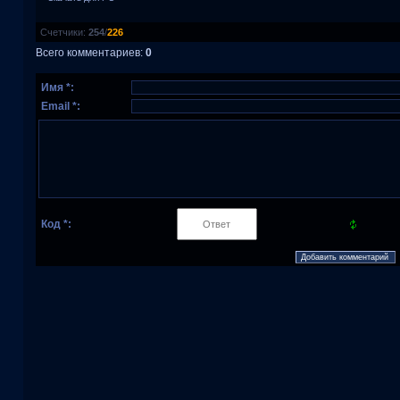
Счетчики
:
254
/
226
Всего комментариев
:
0
Имя *:
Email *:
Код *: