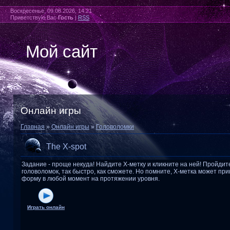
Воскресенье, 09.08.2026, 14:21
Приветствую Вас
Гость
|
RSS
Мой сайт
Онлайн игры
Главная
»
Онлайн игры
»
Головоломки
The X-spot
Задание - проще некуда! Найдите X-метку и кликните на ней! Пройди
головоломок, так быстро, как сможете. Но помните, X-метка может пр
форму в любой момент на протяжении уровня.
Играть онлайн