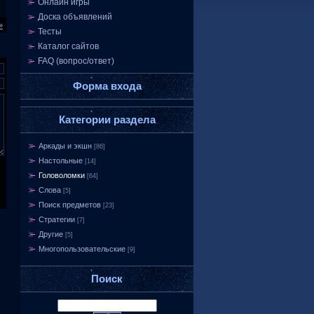
Онлайн игры
Доска объявлений
»
Тесты
Каталог сайтов
FAQ (вопрос/ответ)
Форма входа
Категории раздела
Аркады и экшн
[86]
Настольные
[14]
Головоломки
[64]
Слова
[5]
Поиск предметов
[23]
Стратегии
[7]
Другие
[5]
Многопользовательские
[9]
Поиск