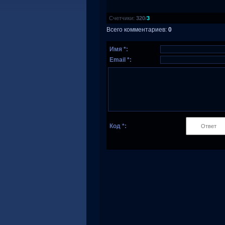
Счетчики
:
320
/
3
Всего комментариев
:
0
Имя *:
Email *:
Код *: