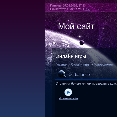
Пятница, 07.08.2026, 17:23
Приветствую Вас
Гость
|
RSS
Мой сайт
Онлайн игры
Главная
»
Онлайн игры
»
Головоломки
Off-balance
Управляя белым мячем превратите красн
Играть онлайн