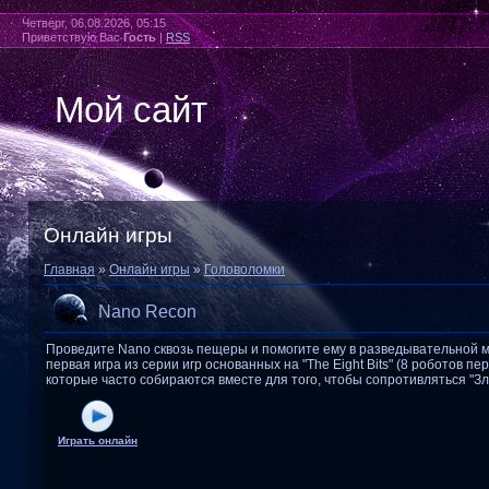
Четверг, 06.08.2026, 05:15
Приветствую Вас
Гость
|
RSS
Мой сайт
Онлайн игры
Главная
»
Онлайн игры
»
Головоломки
Nano Recon
Проведите Nano сквозь пещеры и помогите ему в разведывательной м
первая игра из серии игр основанных на "The Eight Bits" (8 роботов п
которые часто собираются вместе для того, чтобы сопротивляться "З
Играть онлайн