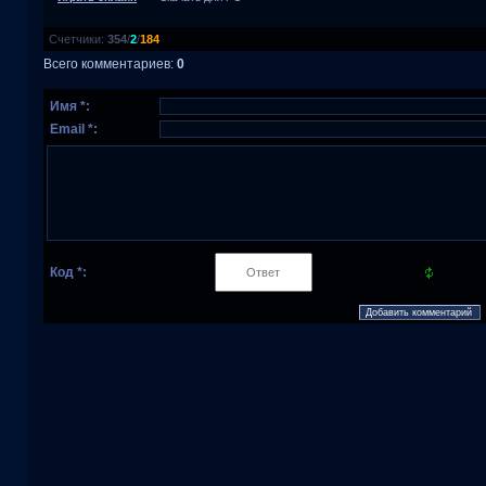
Счетчики
:
354
/
2
/
184
Всего комментариев
:
0
Имя *:
Email *:
Код *: