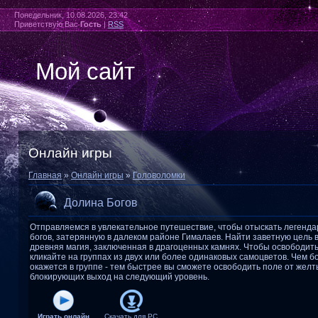
Понедельник, 10.08.2026, 23:42
Приветствую Вас
Гость
|
RSS
Мой сайт
Онлайн игры
Главная
»
Онлайн игры
»
Головоломки
Долина Богов
Отправляемся в увлекательное путешествие, чтобы отыскать легенд
богов, затерянную в далеком районе Гималаев. Найти заветную цель
древняя магия, заключенная в драгоценных камнях. Чтобы освободить
кликайте на группах из двух или более одинаковых самоцветов. Чем 
окажется в группе - тем быстрее вы сможете освободить поле от желт
блокирующих выход на следующий уровень.
Играть онлайн
Скачать для
PC