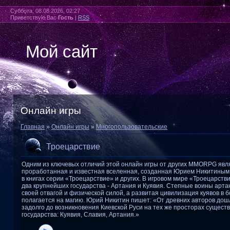
Суббота, 08.08.2026, 02:27
Приветствую Вас
Гость
|
RSS
Мой сайт
Онлайн игры
Главная
»
Онлайн игры
»
Многопользовательские
Троецарствие
Одним из ключевых отличий этой онлайн игры от других MMORPG явл
проработанная и известная вселенная, созданная Юрием Никитиным
в книгах серии «Троецарствие» и других. В игровом мире «Троецарст
два крупнейших государства - Артания и Куявия. Степные воины арта
своей отвагой и физической силой, а развитая цивилизация куявов в 
полагается на магию. Юрий Никитин пишет: «От древних авторов дош
задолго до возникновения Киевской Руси на тех же просторах сущест
государства: Куявия, Славия, Артания.»