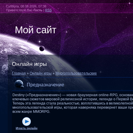
Суббота, 08.08.2026, 07:38
Приветствую Вас
Гость
|
RSS
Мой сайт
Онлайн игры
Главная
»
Онлайн игры
»
Многопользовательские
Предназначение
Destiny («Предназначение») — новая браузерная online-RPG, основа
ключевых сюжетов мировой религиозной истории, легенде о Первой В
Теперь эта легенда стала реальностью, воплотившись в великолепно
многопользовательской игры, которая наверняка перевернет ваши пр
всем жанре MMORPG.
Играть онлайн