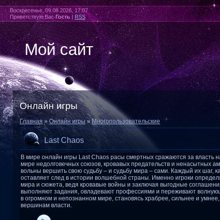
Воскресенье, 09.08.2026, 17:07
Приветствую Вас
Гость
|
RSS
Мой сайт
Онлайн игры
Главная
»
Онлайн игры
»
Многопользовательские
Last Chaos
В мире онлайн игры Last Chaos расы смертных сражаются за власть н
мире недолговечных союзов, кровавых предательств и ненасытных ам
вольны вершить свою судьбу – и судьбу мира – сами. Каждый их шаг, 
оставляет след в истории волшебной страны. Именно игроки определ
мира и сюжета, ведя кровавые войны и заключая выгодные соглашени
выполняют задания, овладевают профессиями и переживают волную
в огромном и непознанном мире, становясь храбрее, сильнее и умнее,
вершинам власти.