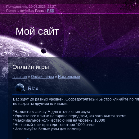
Понедельник, 10.08.2026, 22:27
Приветствую Вас
Гость
|
RSS
Мой сайт
Онлайн игры
Главная
»
Онлайн игры
»
Настольные
Rlax
Вас ждут 20 разных уровней. Сосредоточтесь и быстро кликайте по п
не накрыты другими плитками.
*Нажмите клавишу M для отключения звука
*Удалите все плитки на экране перед тем, как закончится время
*Максимальное количество очков на уровень: 10000
*Неверный клик приводит к потере 1000 очков
*Используйте белые углы для помощи