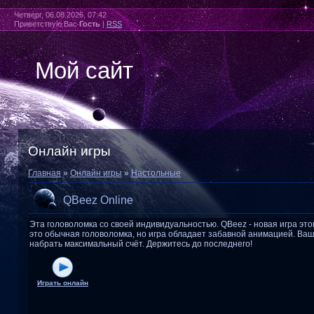
Четверг, 06.08.2026, 07:42
Приветствую Вас
Гость
|
RSS
Мой сайт
Онлайн игры
Главная
»
Онлайн игры
»
Настольные
QBeez Online
Эта головоломка со своей индивидуальностью. QBeez - новая игра этог
это обычная головоломка, но игра обладает забавной анимацией. Ва
набрать максимальный счёт. Держитесь до последнего!
Играть онлайн