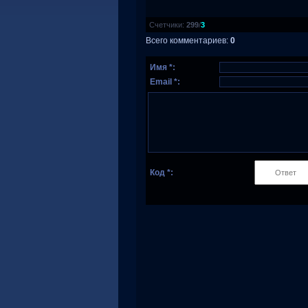
Счетчики
:
299
/
3
Всего комментариев
:
0
Имя *:
Email *:
Код *: