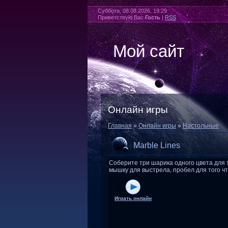
Суббота, 08.08.2026, 19:29
Приветствую Вас
Гость
|
RSS
Мой сайт
Онлайн игры
Главная
»
Онлайн игры
»
Настольные
Marble Lines
Соберите три шарика одного цвета для 
мышку для выстрела, пробел для того ч
Играть онлайн