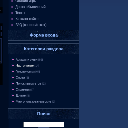
Онлайн игры
Доска объявлений
»
Тесты
Каталог сайтов
FAQ (вопрос/ответ)
Форма входа
Категории раздела
Аркады и экшн
[86]
Настольные
[14]
Головоломки
[64]
Слова
[5]
Поиск предметов
[23]
Стратегии
[7]
Другие
[5]
Многопользовательские
[9]
Поиск