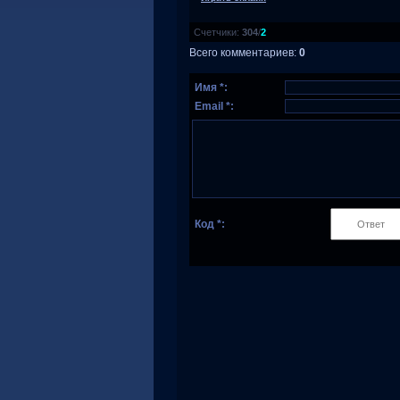
Счетчики
:
304
/
2
Всего комментариев
:
0
Имя *:
Email *:
Код *: