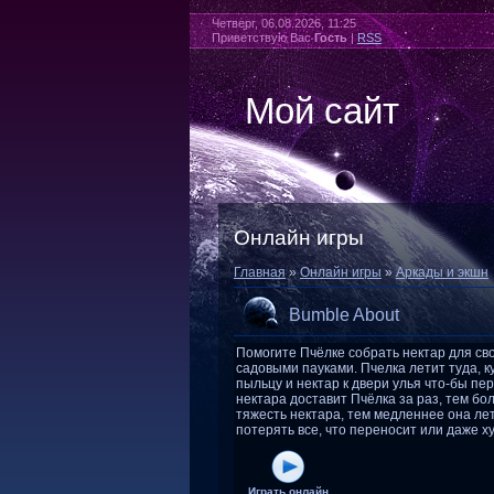
Четверг, 06.08.2026, 11:25
Приветствую Вас
Гость
|
RSS
Мой сайт
Онлайн игры
Главная
»
Онлайн игры
»
Аркады и экшн
Bumble About
Помогите Пчёлке собрать нектар для св
садовыми пауками. Пчелка летит туда, к
пыльцу и нектар к двери улья что-бы п
нектара доставит Пчёлка за раз, тем бо
тяжесть нектара, тем медленнее она ле
потерять все, что переносит или даже ху
Играть онлайн