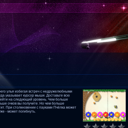
оего улья избегая встреч с недружелюбными
уда указывает курсор мыши. Доставьте всю
ерейти на следующий уровень. Чем больше
льше очков вы получите. Но чем больше
тит. При столкновении с пауками Пчёлка может
же - может погибнуть.