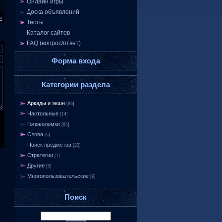
Онлайн игры
Доска объявлений
»
Тесты
Каталог сайтов
FAQ (вопрос/ответ)
Форма входа
Категории раздела
Аркады и экшн
[86]
Настольные
[14]
Головоломки
[64]
Слова
[5]
Поиск предметов
[23]
Стратегии
[7]
Другие
[5]
Многопользовательские
[9]
Поиск