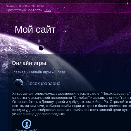
Четверг, 06.08.2026, 10:41
Приветствую Вас
Гость
|
RSS
Мой сайт
Онлайн игры
Главная
»
Онлайн игры
»
Слова
Посох фараона
Хитроумная головоломка в древнеегипетском стиле. "Посох фараона"
качества классической головоломки "Сокобан" и аркады в стиле "три в 
Отправляйтесь в Долину царей и добудьте посох бога Ра. Стреляйте 
цветными камнями, собирая комбинации из трех и более элементов од
Каждая удачно собранная цепочка приблизит вас к главной цели путе
усыпальнице древнего владыки.
Скачать для
PC