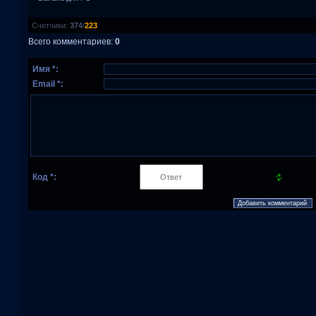
Счетчики
:
374
/
223
Всего комментариев
:
0
Имя *:
Email *:
Код *: