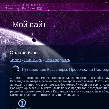
Воскресенье, 09.08.2026, 16:57
Приветствую Вас
Гость
|
RSS
Мой сайт
Онлайн игры
Главная
»
Онлайн игры
»
Поиск предметов
Путешествие Кассандры. Пророчества Ностра
Эта игра - настоящее магическое расследование. Вместе с юной колд
Кассандра вы отправитесь на поиски зачарованного кольца. В этом 
артефакте таится сила ее предков, без которой любой маг теряет сво
Вас ждет удивительный коктейль из поиска предметов, разгадывания 
решения головоломок. Вскоре Кассандра научится предсказывать буд
какие неожиданности готовит вам грядущий день!
Скачать для
PC