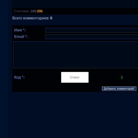
Счетчики
:
288
/
206
Всего комментариев
:
0
Имя *:
Email *:
Код *: