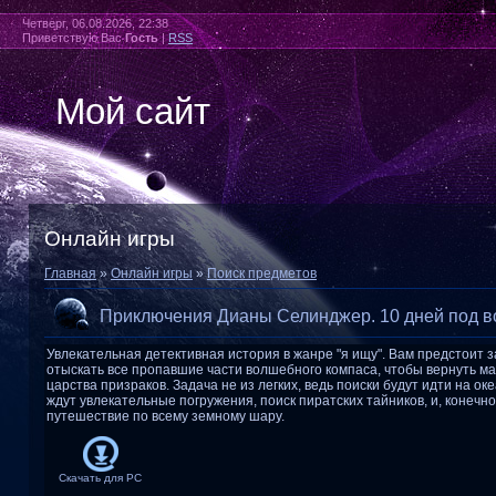
Четверг, 06.08.2026, 22:38
Приветствую Вас
Гость
|
RSS
Мой сайт
Онлайн игры
Главная
»
Онлайн игры
»
Поиск предметов
Приключения Дианы Селинджер. 10 дней под в
Увлекательная детективная история в жанре "я ищу". Вам предстоит з
отыскать все пропавшие части волшебного компаса, чтобы вернуть м
царства призраков. Задача не из легких, ведь поиски будут идти на ок
ждут увлекательные погружения, поиск пиратских тайников, и, конечн
путешествие по всему земному шару.
Скачать для
PC