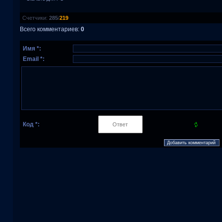
Счетчики
:
285
/
219
Всего комментариев
:
0
Имя *:
Email *:
Код *: