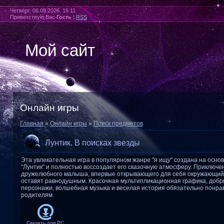
Четверг, 06.08.2026, 16:11
Приветствую Вас
Гость
|
RSS
Мой сайт
Онлайн игры
Главная
»
Онлайн игры
»
Поиск предметов
Лунтик. В поисках звезды
Эта увлекательная игра в популярном жанре "я ищу" создана на осно
"Лунтик" и полностью воссоздает его сказочную атмосферу. Приключе
дружелюбного малыша, впервые открывающего для себя окружающий 
оставят равнодушным. Красочная мультипликационная графика, добр
персонажи, волшебная музыка и веселая история обязательно понрав
родителям.
Скачать для
PC