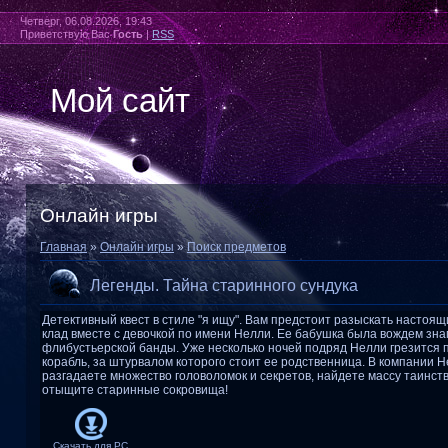
Четверг, 06.08.2026, 19:43
Приветствую Вас
Гость
|
RSS
Мой сайт
Онлайн игры
Главная
»
Онлайн игры
»
Поиск предметов
Легенды. Тайна старинного сундука
Детективный квест в стиле "я ищу". Вам предстоит разыскать настоя
клад вместе с девочкой по имени Нелли. Ее бабушка была вождем зн
флибустьерской банды. Уже несколько ночей подряд Нелли грезится 
корабль, за штурвалом которого стоит ее родственница. В компании 
разгадаете множество головоломок и секретов, найдете массу таинст
отыщите старинные сокровища!
Скачать для
PC