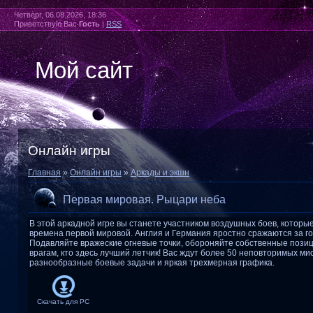
Четверг, 06.08.2026, 18:36
Приветствую Вас
Гость
|
RSS
Мой сайт
Онлайн игры
Главная
»
Онлайн игры
»
Аркады и экшн
Первая мировая. Рыцари неба
В этой аркадной игре вы станете участником воздушных боев, которы
времена первой мировой. Англия и Германия яростно сражаются за го
Подавляйте вражеские огневые точки, обороняйте собственные позиц
врагам, кто здесь лучший летчик! Вас ждут более 50 неповторимых ми
разнообразные боевые задачи и яркая трехмерная графика.
Скачать для
PC