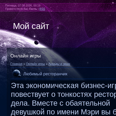
Пятница, 07.08.2026, 00:19
Приветствую Вас
Гость
|
RSS
Мой сайт
Онлайн игры
Главная
»
Онлайн игры
»
Аркады и экшн
Любимый ресторанчик
Эта экономическая бизнес-иг
повествует о тонкостях ресто
дела. Вместе с обаятельной
девушкой по имени Мэри вы 