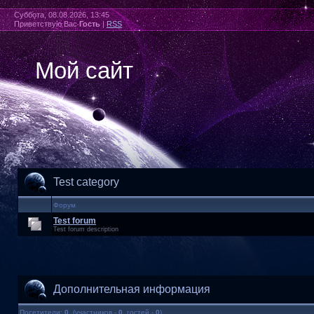
Суббота, 08.08.2026, 13:45
Приветствую Вас
Гость
|
RSS
Мой сайт
Test category
Форум
Test forum
Test forum description
Дополнительная информация
Посетители:
0
(участников -
0
, гостей -
0
)